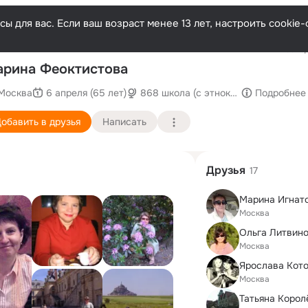
ы для вас. Если ваш возраст менее 13 лет, настроить cooki
Послед
рина Феоктистова
Москва
6 апреля (65 лет)
868 школа (с этнокультурным русс
Подробнее
обавить в друзья
Написать
Друзья
17
Марина Игнат
Москва
Ольга Литвин
Москва
Ярослава Кот
Москва