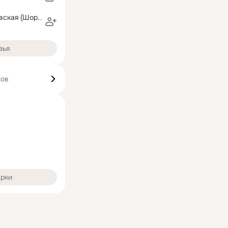
Наталия Оржевская (Шорникова)
зья
ков
арки