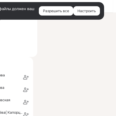
Войти
e-файлы должен ваш
Разрешить все
Настроить
Правая
ний визит: 14 окт 2016
колонка
ким компонентом образования)
ова
ова
овская
Татьяна Королёва( Капорцева)