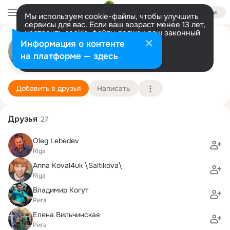
Войти
Мы используем cookie-файлы, чтобы улучшить
сервисы для вас. Если ваш возраст менее 13 лет,
настроить cookie-файлы должен ваш законный
Pavel Plaunov
представитель.
Больше информации
Информация о контенте
Разрешить все
Настроить
на платформе — здесь
Riga
1 декабря (59 лет)
78 школа
Подробнее
Добавить в друзья
Написать
Друзья
27
Oleg Lebedev
Riga
Anna Koval4uk \Saltikova\
Riga
Владимир Когут
Рига
Елена Вильчинская
Рига