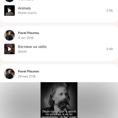
Animals
2:56
Martin Garrix
Фид
Pavel Plaunov
4 окт 2019
Взгляни на небо
3:48
Дыши
Фид
Pavel Plaunov
29 мая 2016