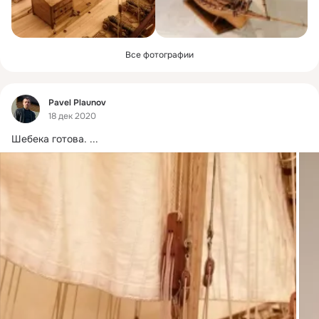
Все фотографии
Фид
Pavel Plaunov
18 дек 2020
Шебека готова.
 ...