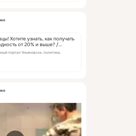
нко
ы! Хотите узнать, как получать
одность от 20% и выше? /
льяновска / ...
нный портал Ульяновска, политика,
нко