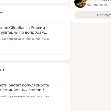
1921 подписчик
нко
Все гру
ение Сбербанка России
сультации по вопросам
овостной портал Ульяновска...
нный портал Ульяновска, политика,
нко
асти растет популярность
вестиционных счетов /
льяновска / 73online.ru
нный портал Ульяновска, политика,