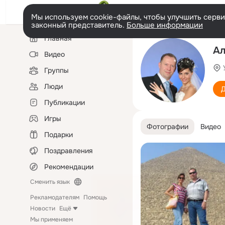
Мы используем cookie-файлы, чтобы улучшить сервис
законный представитель.
Больше информации
Левая
Главная
колонка
Ал
Видео
Группы
Люди
Д
Публикации
Игры
Фотографии
Видео
Подарки
Поздравления
Рекомендации
Сменить язык
Рекламодателям
Помощь
Новости
Ещё
Мы применяем