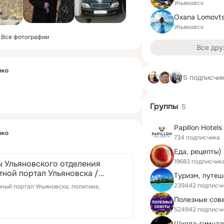
Ульяновск
Oxana Lomovt
Ульяновск
Все фотографии
Все дру
нко
5 подписчи
Группы
5
Papillon Hotels
нко
734 подписчика
Еда, рецепты)
19683 подписчик
 Ульяновского отделения
тной портал Ульяновска /
239442 подписч
нный портал Ульяновска, политика,
Полезные сов
524942 подписч