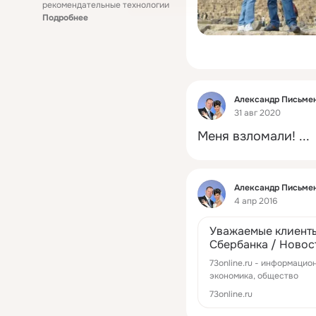
рекомендательные технологии
Подробнее
Фид
Александр Письме
31 авг 2020
Меня взломали!
 ...
Фид
Александр Письме
4 апр 2016
Уважаемые клиенты
Сбербанка / Новос
73online.ru
73online.ru - информацио
экономика, общество
73online.ru