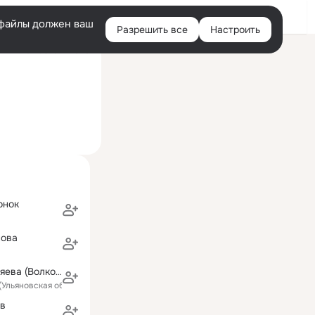
Войти
e-файлы должен ваш
Разрешить все
Настроить
Правая
ий визит: 31 авг 2020
колонка
онок
ова
Анастасия Беляева (Волкова)
(Ульяновская область)
ов