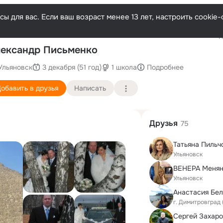
ы для вас. Если ваш возраст менее 13 лет, настроить cooki
Последн
ександр Письменко
Ульяновск
3 декабря (51 год)
1 школа
Подробнее
обавить в друзья
Написать
Друзья
75
Татьяна Пильч
Ульяновск
ВЕНЕРА Менян
Ульяновск
г. Димитровград 
Сергей Захар