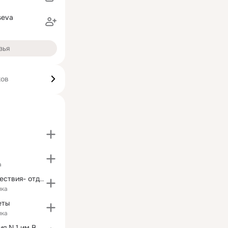
seva
зья
ков
а
Туризм, путешествия- отдыхай красиво!
ика
еты
ика
Школа-гимназия N 1 им В.И.Ленина г.Ульяновска