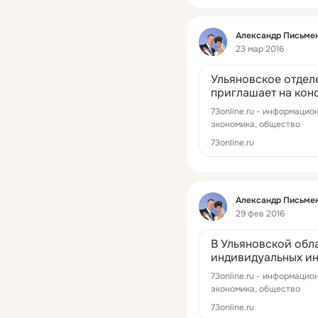
Фид
Александр Письме
23 мар 2016
Ульяновское отдел
приглашает на кон
инвестирования / Н
73online.ru - информацио
экономика, общество
73online.ru
Фид
Александр Письме
29 фев 2016
В Ульяновской обл
индивидуальных ин
Новостной портал У
73online.ru - информацио
экономика, общество
73online.ru