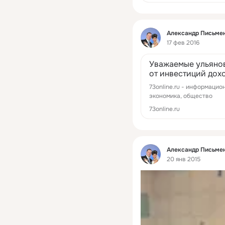
Фид
Александр Письме
17 фев 2016
Уважаемые ульяновц
от инвестиций дох
Новостной портал У
73online.ru - информацио
экономика, общество
73online.ru
Фид
Александр Письме
20 янв 2015