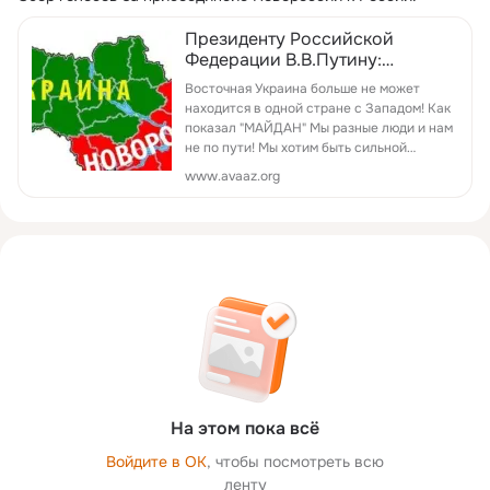
Президенту Российской
Федерации В.В.Путину:
Присоединить ЮГО-Восток
Восточная Украина больше не может
Украины в состав Российской
находится в одной стране с Западом! Как
Федерации
показал "МАЙДАН" Мы разные люди и нам
не по пути! Мы хотим быть сильной
страной и единой! МЫ ХОТИМ СТАТЬ
www.avaaz.org
ЧАСТЬЮ РОССИИ!
На этом пока всё
Войдите в ОК
, чтобы посмотреть всю
ленту