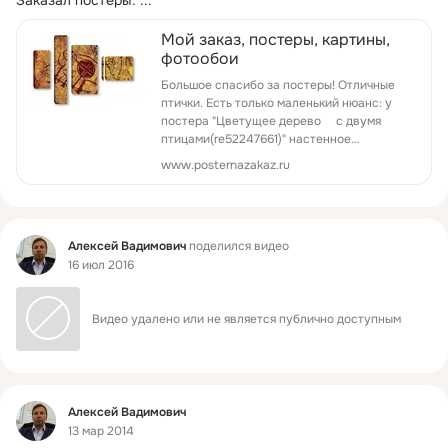
Заказал постеры.
 ...
Мой заказ, постеры, картины,
фотообои
Большое спасибо за постеры! Отличные
птички. Есть только маленький нюанс: у
постера "Цветущее дерево с двумя
птицами(re52247661)" настенное
крепление внизу и птички вверх ногами. Я
www.posternazakaz.ru
переделаю, там даже ребенок сп...
Фид
Алексей Вадимович
поделился видео
16 июл 2016
Видео удалено или не является публично доступным
Фид
Алексей Вадимович
13 мар 2014