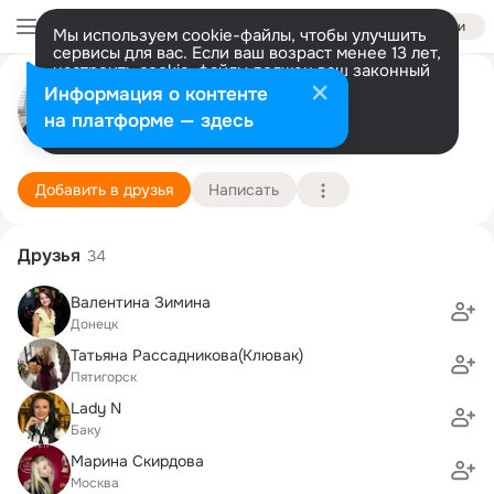
Войти
Мы используем cookie-файлы, чтобы улучшить
сервисы для вас. Если ваш возраст менее 13 лет,
настроить cookie-файлы должен ваш законный
Алексей Вадимович
представитель.
Больше информации
Информация о контенте
Разрешить все
Настроить
на платформе — здесь
Пятигорск
30 декабря (49 лет)
Подробнее
Добавить в друзья
Написать
Друзья
34
Валентина Зимина
Донецк
Татьяна Рассадникова(Клювак)
Пятигорск
Lady N
Баку
Марина Скирдова
Москва