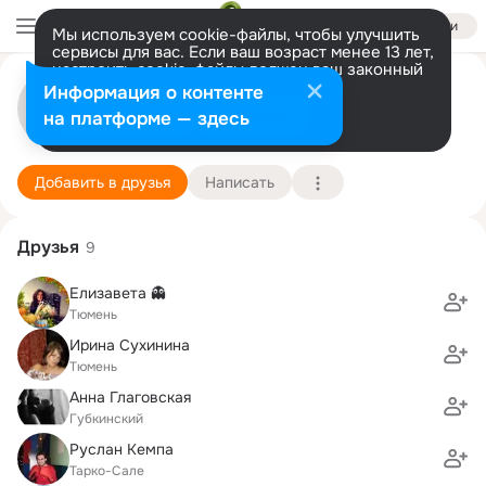
Войти
Мы используем cookie-файлы, чтобы улучшить
сервисы для вас. Если ваш возраст менее 13 лет,
настроить cookie-файлы должен ваш законный
представитель.
Больше информации
Сергей Комиссаров
Информация о контенте
Разрешить все
Настроить
на платформе — здесь
Тюмень
10 ноября (42 года)
Подробнее
Добавить в друзья
Написать
Друзья
9
Елизавета 👻
Тюмень
Ирина Сухинина
Тюмень
Анна Глаговская
Губкинский
Руслан Кемпа
Тарко-Сале