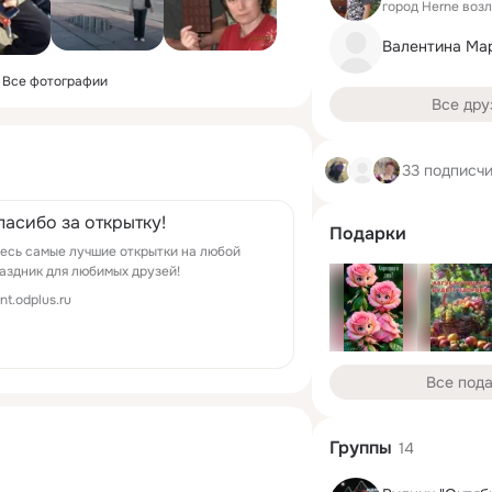
город Herne воз
Валентина Ма
Все фотографии
Все дру
33 подписч
пасибо за открытку!
Подарки
есь самые лучшие открытки на любой
аздник для любимых друзей!
ont.odplus.ru
Все под
Группы
14