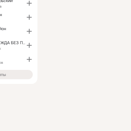
рьский"
в
н
йон
ЖЕНСКАЯ ОДЕЖДА БЕЗ ПРЕДОПЛАТЫ!!!
к
ов
ппы