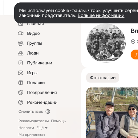
Мы используем cookie-файлы, чтобы улучшить сервис
законный представитель.
Больше информации
Левая
Главная
колонка
Вл
Видео
Группы
Люди
Д
Публикации
Игры
Фотографии
Подарки
Поздравления
Рекомендации
Сменить язык
Рекламодателям
Помощь
Новости
Ещё
Мы применяем