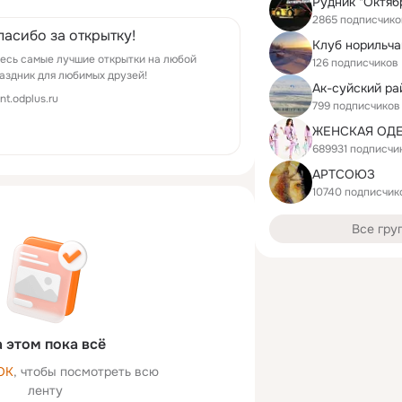
Рудник "Октяб
2865 подписчико
пасибо за открытку!
Клуб норильча
есь самые лучшие открытки на любой
126 подписчиков
аздник для любимых друзей!
Ак-суйский ра
ont.odplus.ru
799 подписчиков
689931 подписчи
АРТСОЮЗ
10740 подписчик
Все гру
 этом пока всё
ОК
, чтобы посмотреть всю
ленту