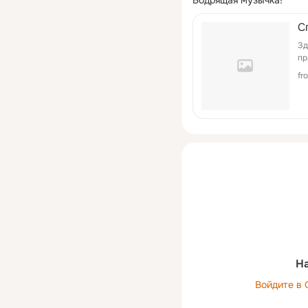
Бодрящая музычка!
С
Зд
пр
fr
На
Войдите в 