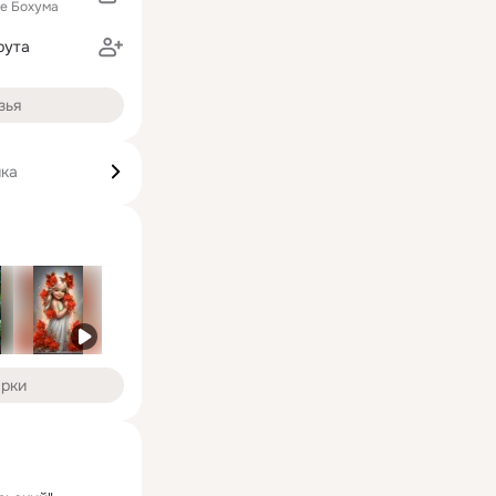
ле Бохума
рута
зья
ика
арки