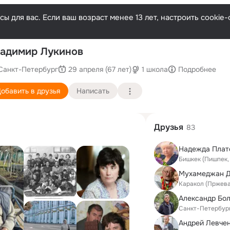
ы для вас. Если ваш возраст менее 13 лет, настроить cooki
П
адимир Лукинов
Санкт-Петербург
29 апреля (67 лет)
1 школа
Подробнее
обавить в друзья
Написать
Друзья
83
Бишкек (Пишпек,
Мухамеджан 
Каракол (Пржева
Александр Бо
Санкт-Петербур
Андрей Левче