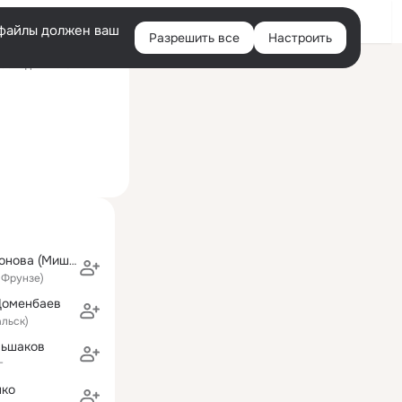
Войти
e-файлы должен ваш
Разрешить все
Настроить
Правая
оследний визит: 14:42
колонка
Надежда Платонова (Мишина)
 Фрунзе)
Доменбаев
льск)
льшаков
г
нко