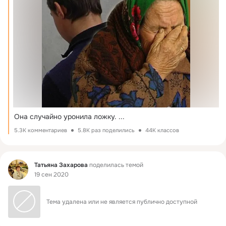
Она случайно уронила ложку.
 ...
5.3K комментариев
5.8K раз поделились
44K классов
Фид
Татьяна Захарова
поделилась темой
19 сен 2020
Тема удалена или не является публично доступной