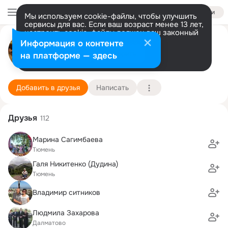
Войти
Мы используем cookie-файлы, чтобы улучшить
сервисы для вас. Если ваш возраст менее 13 лет,
настроить cookie-файлы должен ваш законный
Татьяна Захарова
представитель.
Больше информации
Информация о контенте
Разрешить все
Настроить
на платформе — здесь
Тюмень
8 июля (67 лет)
2 школа им. А.С. Попова
Подробнее
Добавить в друзья
Написать
Друзья
112
Марина Сагимбаева
Тюмень
Галя Никитенко (Дудина)
Тюмень
Владимир ситников
Людмила Захарова
Далматово