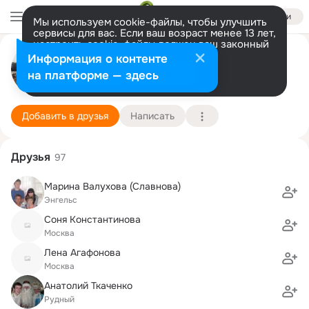
Войти
Мы используем cookie-файлы, чтобы улучшить
сервисы для вас. Если ваш возраст менее 13 лет,
настроить cookie-файлы должен ваш законный
представитель.
Больше информации
Эльмира Сабитова (Тихонова)
Информация о контенте
Разрешить все
Настроить
на платформе — здесь
Москва
23 марта
Подробнее
Добавить в друзья
Написать
Друзья
97
Марина Валухова (Славнова)
Энгельс
Соня Константинова
Москва
Лена Агафонова
Москва
Анатолий Ткаченко
Рудный