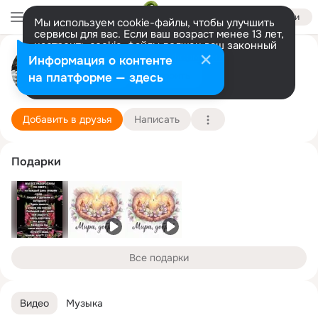
Войти
Мы используем cookie-файлы, чтобы улучшить
сервисы для вас. Если ваш возраст менее 13 лет,
настроить cookie-файлы должен ваш законный
представитель.
Больше информации
Наталия Ярыгина -Ток
Информация о контенте
Разрешить все
Настроить
на платформе — здесь
Железногорск
14 января
Подробнее
Добавить в друзья
Написать
Подарки
Все подарки
Видео
Музыка