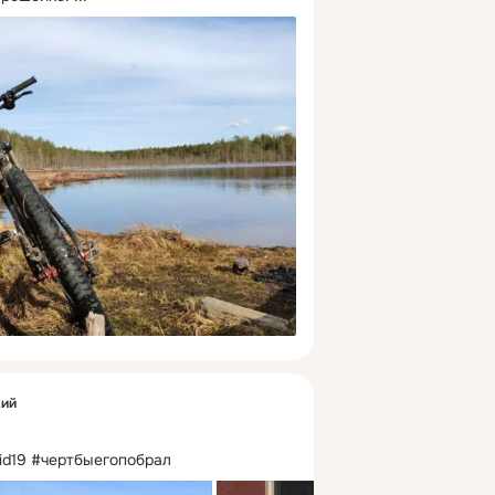
кий
id19 #чертбыегопобрал