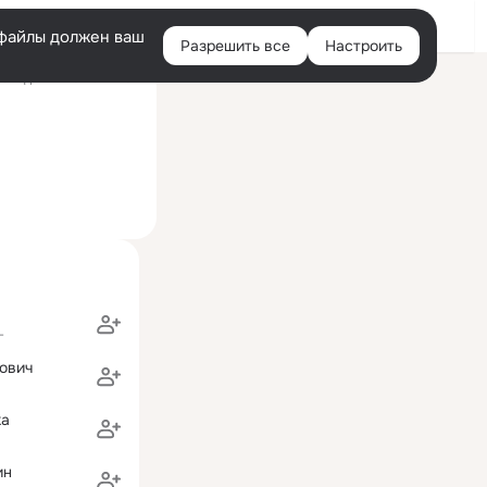
Войти
e-файлы должен ваш
Разрешить все
Настроить
Правая
следний визит: 17 июл
колонка
г
ович
ка
ин