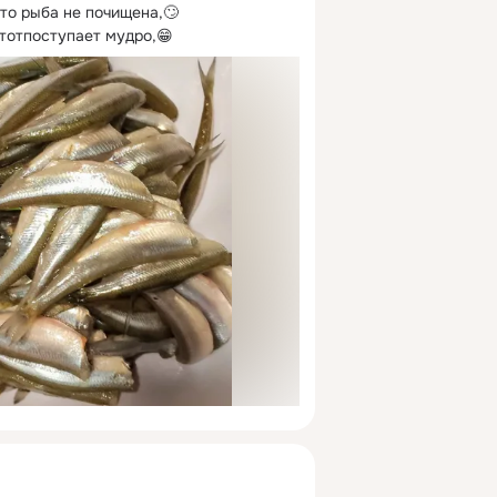
то рыба не почищена,🙄 
тотпоступает мудро,😁