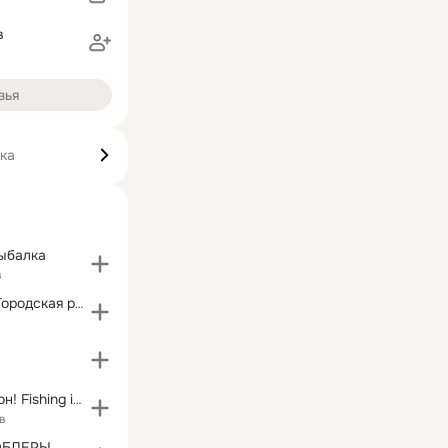
в
зья
ика
рыбалка
в
Street Fishing Городская рыбалка
в
Рыбалка в сезон! Fishing in season!
в
ОБЛЕРЫ