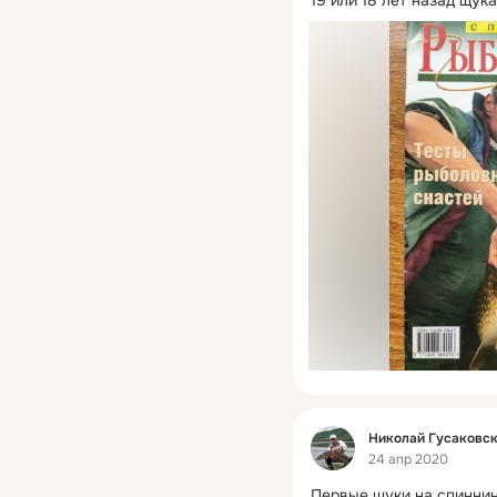
19 или 18 лет назад щука
Фид
Николай Гусаковс
24 апр 2020
Первые щуки на спиннин