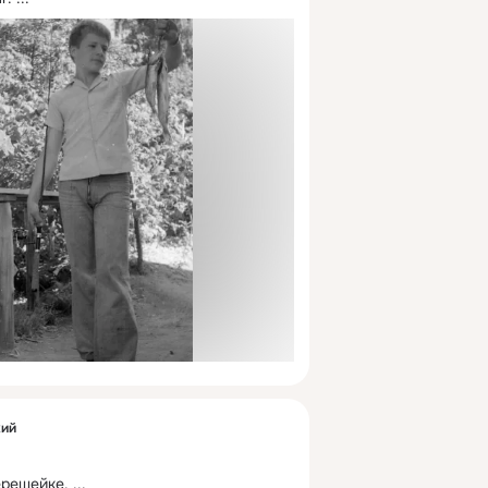
кий
ерешейке.
 ...