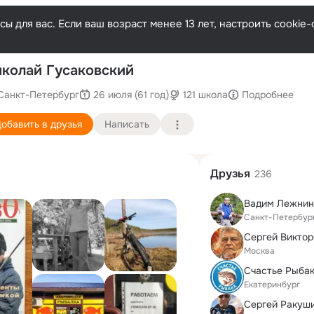
ы для вас. Если ваш возраст менее 13 лет, настроить cooki
По
колай Гусаковский
Санкт-Петербург
26 июля (61 год)
121 школа
Подробнее
обавить в друзья
Написать
Друзья
236
Вадим Лежнин
Санкт-Петербур
Сергей Виктор
Москва
Счастье Рыба
Екатеринбург
Сергей Ракуш