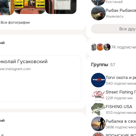
Костанай
Рыбак Рыбако
Ульяновск
Все фотографии
Все дру
кий
74 подписч
иколай Гусаковский
Группы
57
w.instagram.com
Torvi охота и 
1140 подписчико
2291 подписчик
FISHING USA
1013 подписчико
кий
3696 подписчико
ЯПОНСКИЕ В