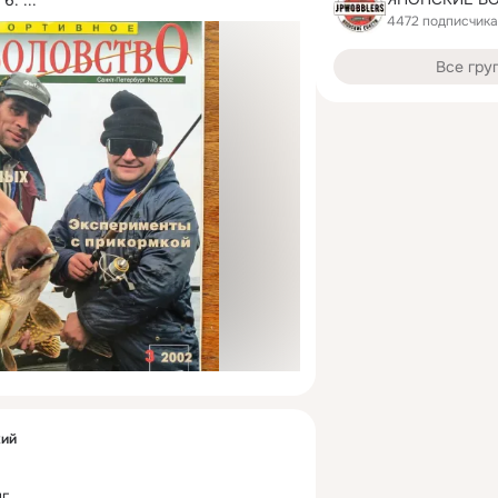
 6.
 ...
4472 подписчика
Все гру
кий
г.
 ...