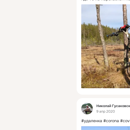
Фид
Николай Гусаковс
9 апр 2020
#удаленка #corona #cov