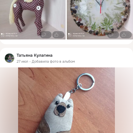
0
0
0
0
Татьяна Кулагина
27 июл
Добавила фото в альбом