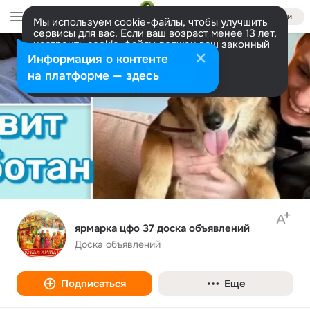
Войти
Мы используем cookie-файлы, чтобы улучшить
сервисы для вас. Если ваш возраст менее 13 лет,
настроить cookie-файлы должен ваш законный
представитель.
Больше информации
Информация о контенте
Разрешить все
Настроить
на платформе — здесь
ярмарка цфо 37 доска объявлений
Доска объявлений
Подписаться
Еще