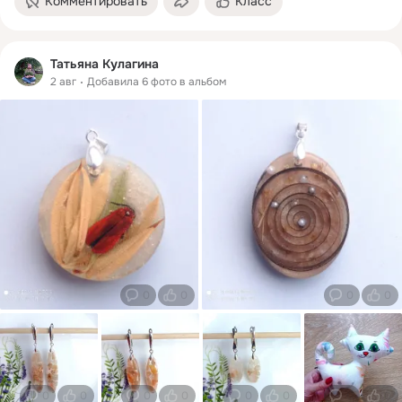
Комментировать
Класс
Татьяна Кулагина
2 авг
Добавила 6 фото в альбом
0
0
0
0
0
0
0
0
0
0
0
0