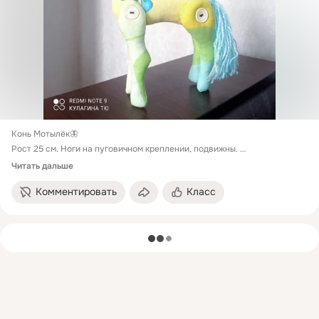
Конь Мотылёк🦋

Рост 25 см. Ноги на пуговичном креплении, подвижны. 

Поплин, акриловая пряжа, пуговицы. 

Читать дальше
Комментировать
Класс
Ищет дом! 1500₽
загрузка