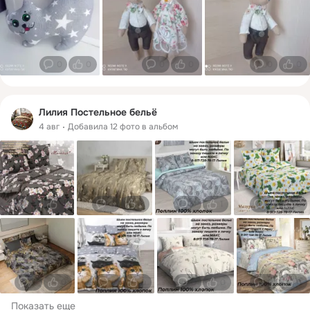
0
0
0
0
0
0
Лилия Постельное бельё
4 авг
Добавила 12 фото в альбом
0
0
0
0
0
1
0
0
0
0
0
0
0
0
0
0
Показать еще