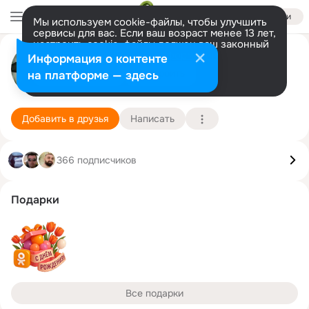
Войти
Мы используем cookie-файлы, чтобы улучшить
сервисы для вас. Если ваш возраст менее 13 лет,
настроить cookie-файлы должен ваш законный
Наталья Вострикова
представитель.
Больше информации
Информация о контенте
Разрешить все
Настроить
на платформе — здесь
г. Старая Купавна (Ногинский район)
26 января (47 лет)
2 школа им. А. Стоева
Подробнее
Добавить в друзья
Написать
366 подписчиков
Подарки
Все подарки