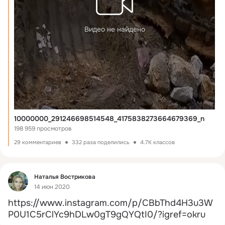
Видео не найдено
10000000_291246698514548_4175838273664679369_n
198 959 просмотров
29 комментариев
332 раза поделились
4.7K классов
Фид
Наталья Вострикова
14 июн 2020
https://www.instagram.com/p/CBbThd4H3u3W
P0U1C5rClYc9hDLw0gT9gQYQtI0/?igref=okru