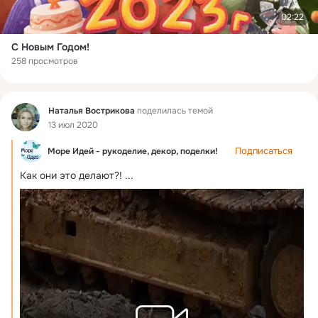
02:22
С Новым Годом!
258 просмотров
Фид
Наталья Вострикова
поделилась темой
13 июл 2020
Подписаться
Море Идей - рукоделие, декор, поделки!
Как они это делают?!
 ...