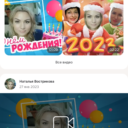
01:09
02:22
Все видео
Фид
Наталья Вострикова
27 янв 2023