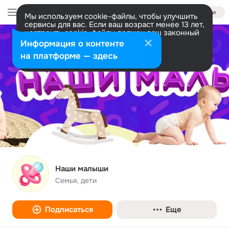
Войти
Мы используем cookie-файлы, чтобы улучшить
сервисы для вас. Если ваш возраст менее 13 лет,
настроить cookie-файлы должен ваш законный
представитель.
Больше информации
Информация о контенте
Разрешить все
Настроить
на платформе — здесь
Наши малыши
Семья, дети
Подписаться
Еще