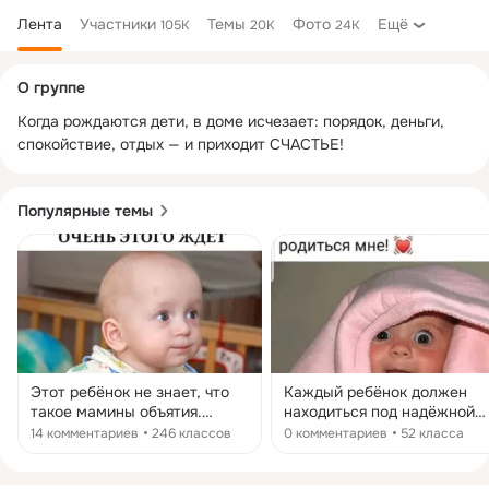
Лента
Участники
Темы
Фото
Ещё
105K
20K
24K
Дополнительная
О группе
колонка
Когда рождаются дети, в доме исчезает: порядок, деньги, 
спокойствие, отдых — и приходит СЧАСТЬЕ!
Популярные темы
Этот ребёнок не знает, что
Каждый ребёнок должен
такое мамины объятия.
находиться под надёжной
Откликнется ли ваше сердце
защитой Дети и внуки –
14 комментариев
246 классов
0 комментариев
52 класса
на его тихую просьбу?
самое дорогое, что есть у
Сколько таких детишек по
каждого из нас. Мы гордим