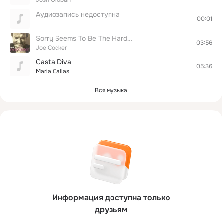
Josh Groban
Аудиозапись недоступна
00:01
Sorry Seems To Be The Hardest
03:56
Joe Cocker
Casta Diva
05:36
Maria Callas
Вся музыка
Информация доступна только
друзьям