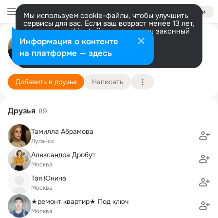
Войти
Мы используем cookie-файлы, чтобы улучшить
сервисы для вас. Если ваш возраст менее 13 лет,
настроить cookie-файлы должен ваш законный
представитель.
Больше информации
Надежда Матрук
Информация о контенте
Разрешить все
Настроить
на платформе — здесь
Москва
2 апреля
Подробнее
Добавить в друзья
Написать
Друзья
89
Тамилла Абрамова
Луганск
Александра Дробут
Москва
Тая Юнина
Москва
★ремонт квартир★ Под ключ
Москва