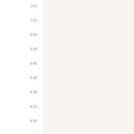
3:01
3:27
3:02
2:28
3:45
3:32
3:39
4:23
6:25