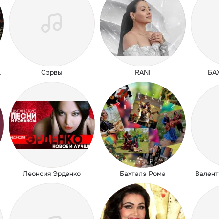
Сэрвы
RANI
БА
 Русска рома
Леонсия Эрденко
Бахталэ Рома
Валент