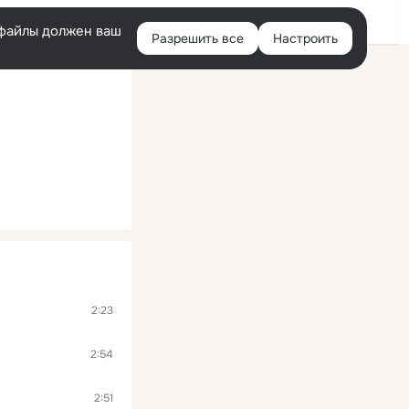
Помощь
Войти
й
e-файлы должен ваш
Разрешить все
Настроить
Правая
колонка
2:23
2:54
2:51