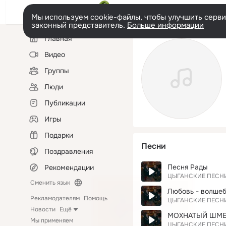
Мы используем cookie-файлы, чтобы улучшить сервис
законный представитель.
Больше информации
Левая
Главная
колонка
Видео
Группы
Люди
Публикации
Игры
Подарки
Песни
Поздравления
Песня Рады
Рекомендации
ЦЫГАНСКИЕ ПЕСН
Сменить язык
Любовь - волшеб
Рекламодателям
Помощь
ЦЫГАНСКИЕ ПЕСН
Новости
Ещё
МОХНАТЫЙ ШМ
Мы применяем
ЦЫГАНСКИЕ ПЕСН