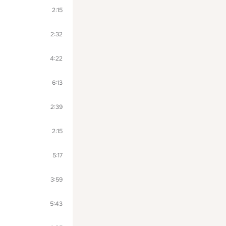
2:15
2:32
4:22
6:13
2:39
2:15
5:17
3:59
5:43