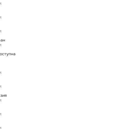
И
И
И
ван
И
оступна
И
И
зия
И
И
И