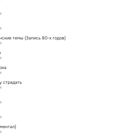
И
И
нские темы (Запись 80-х годов)
И
ю
И
рка
И
у страдать
И
И
И
ментал)
И