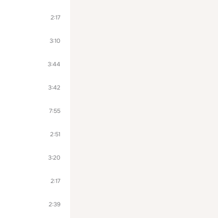
2:17
3:10
3:44
3:42
7:55
2:51
3:20
2:17
2:39