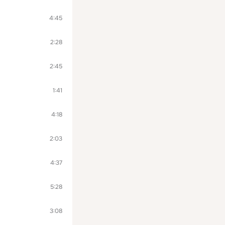
4:45
2:28
2:45
1:41
4:18
2:03
4:37
5:28
3:08