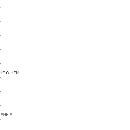
И
И
И
И
И
НЕ О НЕМ
И
И
И
ЛЕНЫЕ
И