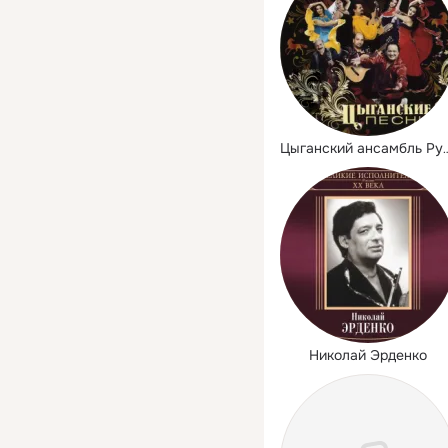
Цыганский ансамбль
Николай Эрденко