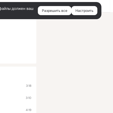
Помощь
Войти
й
e-файлы должен ваш
Разрешить все
Настроить
Правая
колонка
3:18
3:10
4:19