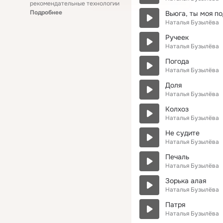
рекомендательные технологии
Подробнее
Вьюга, ты моя п
Наталья Бузылёва
Ручеек
Наталья Бузылёва
Погода
Наталья Бузылёва
Доля
Наталья Бузылёва
Колхоз
Наталья Бузылёва
Не судите
Наталья Бузылёва
Печаль
Наталья Бузылёва
Зорька алая
Наталья Бузылёва
Патря
Наталья Бузылёва