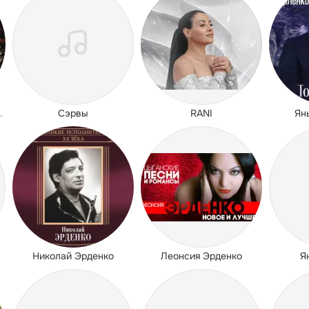
Сэрвы
RANI
Ян
 Русска рома
Николай Эрденко
Леонсия Эрденко
Я