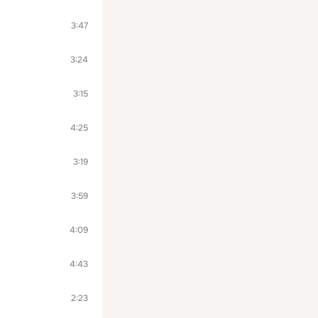
3:47
3:24
3:15
4:25
3:19
3:59
4:09
4:43
2:23