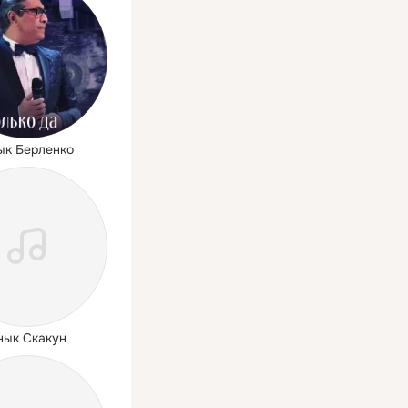
ык Берленко
нык Скакун