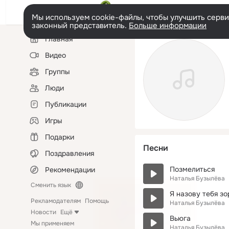
Мы используем cookie-файлы, чтобы улучшить сервис
законный представитель.
Больше информации
Левая
Главная
колонка
Видео
Группы
Люди
Публикации
Игры
Подарки
Песни
Поздравления
Позмелиться
Рекомендации
Наталья Бузылёва
Сменить язык
Я назову тебя з
Рекламодателям
Помощь
Наталья Бузылёва
Новости
Ещё
Вьюга
Мы применяем
Наталья Бузылёва