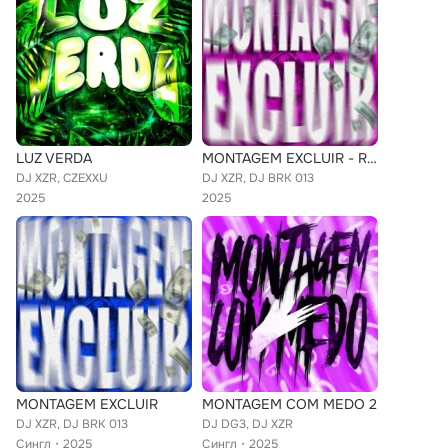
LUZ VERDA
MONTAGEM EXCLUIR - Remixes
DJ XZR, CZEXXU
DJ XZR, DJ BRK 013
2025
2025
MONTAGEM EXCLUIR
MONTAGEM COM MEDO 2
DJ XZR, DJ BRK 013
DJ DG3, DJ XZR
Сингл
2025
Сингл
2025