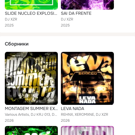
SLIDE NUCLEO EXPLOSIVO
SAI DA FRENTE
DJ XZR
DJ XZR
2025
2025
Сборники
MONTAGEM SUMMER EXTINTA
LEVA NADA
Various Artists, DJ KRJ 013, DJ CLOUDYXX, ssCLK, DJ TH7 DA ZL, DJ AKAT DE LKM, DJ SRL, DJ LBN, DJ XZR
REHNX, XEROMXNE, DJ XZR
2026
2026