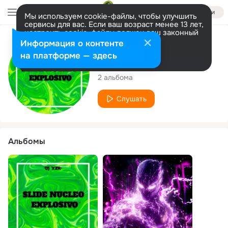
Войти
Мы используем cookie-файлы, чтобы улучшить
сервисы для вас. Если ваш возраст менее 13 лет,
настроить cookie-файлы должен ваш законный
представитель.
Больше информации
Исполнитель
Информация о контенте
Разрешить все
Настроить
на платформе — здесь
DJ XZR
2 альбома
Слушать
Альбомы