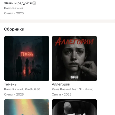
Живи и радуйся
Рамз Разный
Сингл
2025
Сборники
Темень
Аллегории
Рамз Разный, PrettyG86
Рамз Разный feat. 3L (Nvrsk)
Сингл
2025
Сингл
2025