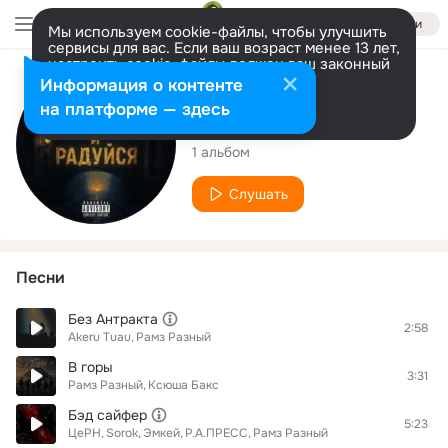
Войти
Мы используем cookie-файлы, чтобы улучшить
сервисы для вас. Если ваш возраст менее 13 лет,
настроить cookie-файлы должен ваш законный
представитель.
Больше информации
Исполнитель
Информация о контенте
Разрешить все
Настроить
на платформе — здесь
Рамз Разный
1 альбом
Слушать
Песни
Без Антракта
2:58
Akeru Tuau
Рамз Разный
В горы
3:31
Рамз Разный
Ксюша Бакс
Бэд сайфер
5:23
ЦеРН
Sorok
Эмкей
Р.А.ПРЕСС
Рамз Разный