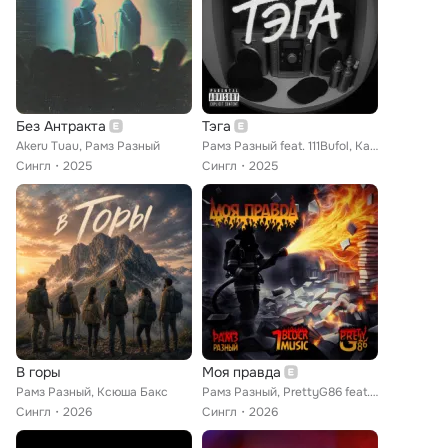
Без Антракта
Тэга
Akeru Tuau, Рамз Разный
Рамз Разный feat. 111Bufol, Карась К.М.С.
Сингл
2025
Сингл
2025
В горы
Моя правда
Рамз Разный, Ксюша Бакс
Рамз Разный, PrettyG86 feat. 7blockmusic
Сингл
2026
Сингл
2026