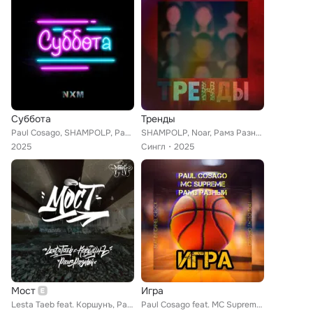
Суббота
Тренды
Paul Cosago, SHAMPOLP, Рамз Разный, Uzi Lock 23, Noar, Moar
SHAMPOLP, Noar, Рамз Разный
2025
Сингл
2025
Мост
Игра
Lesta Taeb feat. Коршунъ, Рамз разный
Paul Cosago feat. MC Supreme, Рамз Разный