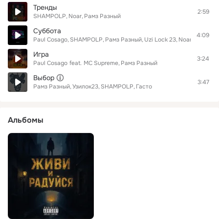
Тренды
2:59
SHAMPOLP
Noar
Рамз Разный
Суббота
4:09
Paul Cosago
SHAMPOLP
Рамз Разный
Uzi Lock 23
Noar
Moar
Игра
3:24
Paul Cosago
feat.
MC Supreme
Рамз Разный
Выбор
3:47
Рамз Разный
Узилок23
SHAMPOLP
Гасто
Альбомы