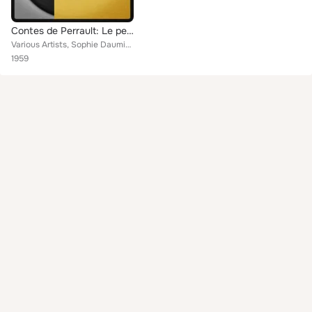
Contes de Perrault: Le petit chaperon rouge & Le petit poucet (Mono Version)
Various Artists, Sophie Daumier, Pauline Carton, Ema Damia, Bernard Marcay, Gaëtan Jor, Janine Vansart, Jacqueline Francell, Lin...
1959