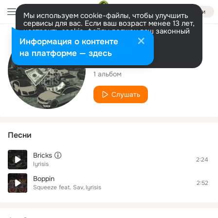
Войти
Мы используем cookie-файлы, чтобы улучшить
сервисы для вас. Если ваш возраст менее 13 лет,
настроить cookie-файлы должен ваш законный
представитель.
Больше информации
Исполнитель
Информация о контенте
Разрешить все
Настроить
на платформе — здесь
lyrisis
1 альбом
Слушать
Песни
Bricks
2:24
lyrisis
Boppin
2:52
Squeeze
feat.
Sav
lyrisis