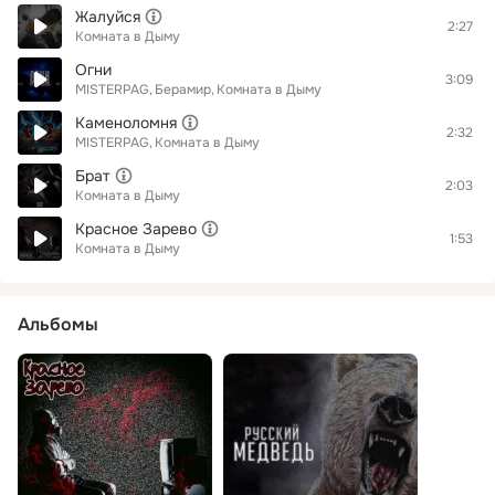
Жалуйся
2:27
Комната в Дыму
Огни
3:09
MISTERPAG
Берамир
Комната в Дыму
Каменоломня
2:32
MISTERPAG
Комната в Дыму
Брат
2:03
Комната в Дыму
Красное Зарево
1:53
Комната в Дыму
Альбомы