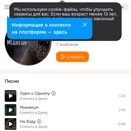
Войти
Мы используем cookie-файлы, чтобы улучшить
сервисы для вас. Если ваш возраст менее 13 лет,
настроить cookie-файлы должен ваш законный
представитель.
Больше информации
Исполнитель
Информация о контенте
Разрешить все
Настроить
на платформе — здесь
Комната в Дыму
7 альбомов
Слушать
Песни
Один к Одному
1:33
Комната в Дыму
Минимум
2:10
Комната в Дыму
На Ходу
2:08
Комната в Дыму