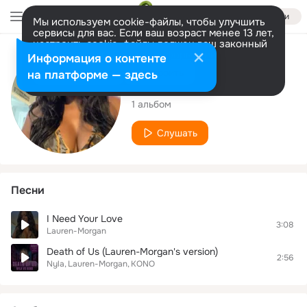
Войти
Мы используем cookie-файлы, чтобы улучшить
сервисы для вас. Если ваш возраст менее 13 лет,
настроить cookie-файлы должен ваш законный
представитель.
Больше информации
Исполнитель
Информация о контенте
Разрешить все
Настроить
на платформе — здесь
Lauren-Morgan
1 альбом
Слушать
Песни
I Need Your Love
3:08
Lauren-Morgan
Death of Us (Lauren-Morgan's version)
2:56
Nyla
Lauren-Morgan
KONO