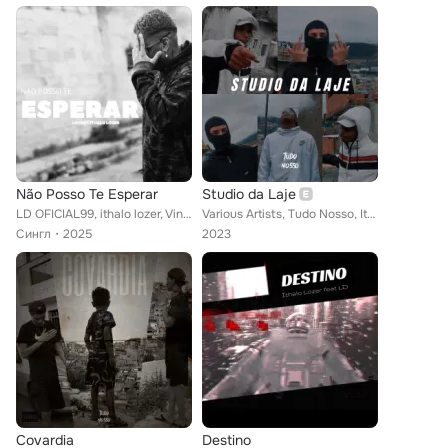
Não Posso Te Esperar
Studio da Laje
LD OFICIAL99, ithalo lozer, Vinzwell
Various Artists, Tudo Nosso, Ithalo Lozer, MC KLZIM, DJ NEGREVS
Сингл
2025
2023
Covardia
Destino