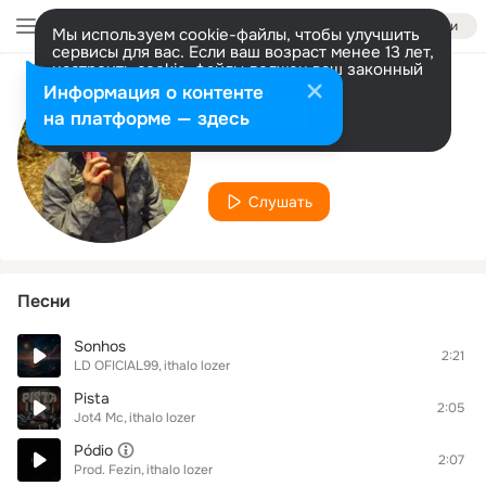
Войти
Мы используем cookie-файлы, чтобы улучшить
сервисы для вас. Если ваш возраст менее 13 лет,
настроить cookie-файлы должен ваш законный
представитель.
Больше информации
Информация о контенте
Исполнитель
Разрешить все
Настроить
на платформе — здесь
ithalo lozer
Слушать
Песни
Sonhos
2:21
LD OFICIAL99
ithalo lozer
Pista
2:05
Jot4 Mc
ithalo lozer
Pódio
2:07
Prod. Fezin
ithalo lozer