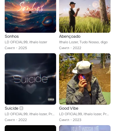
Sonhos
Abençoado
LD OFICIAL99, ithalo lozer
Ithalo Lozer, Tudo Nosso, digo
Сингл
2025
Сингл
2022
Suicide
Good Vibe
LD OFICIAL99, ithalo lozer, Prod Lozer
LD OFICIAL99, ithalo lozer, Prod Lozer
Сингл
2022
Сингл
2023