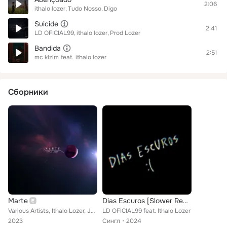
2:06
ithalo lozer
Tudo Nosso
Digo
Suicide
2:41
LD OFICIAL99
ithalo lozer
Prod Lozer
Bandida
2:51
mc klzim
feat.
ithalo lozer
Сборники
Marte
Dias Escuros [Slower Remix]
Various Artists, Ithalo Lozer, JPG, TKD, HULLS
LD OFICIAL99 feat. Ithalo Lozer
2023
Сингл
2024