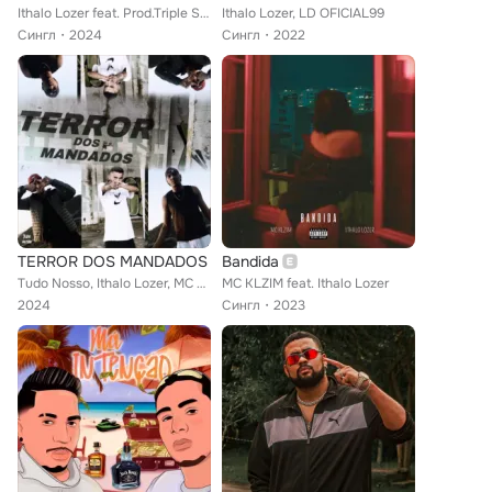
Ithalo Lozer feat. Prod.Triple S, Prod. Gui
Ithalo Lozer, LD OFICIAL99
Сингл
2024
Сингл
2022
TERROR DOS MANDADOS
Bandida
Tudo Nosso, Ithalo Lozer, MC KLZIM, IGÃO MC
MC KLZIM feat. Ithalo Lozer
2024
Сингл
2023