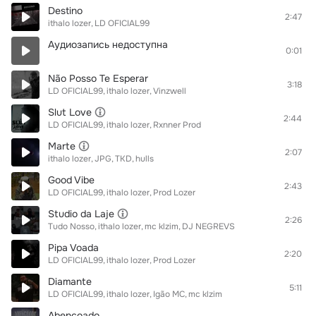
Destino
2:47
ithalo lozer
LD OFICIAL99
Аудиозапись недоступна
0:01
Não Posso Te Esperar
3:18
LD OFICIAL99
ithalo lozer
Vinzwell
Slut Love
2:44
LD OFICIAL99
ithalo lozer
Rxnner Prod
Marte
2:07
ithalo lozer
JPG
TKD
hulls
Good Vibe
2:43
LD OFICIAL99
ithalo lozer
Prod Lozer
Studio da Laje
2:26
Tudo Nosso
ithalo lozer
mc klzim
DJ NEGREVS
Pipa Voada
2:20
LD OFICIAL99
ithalo lozer
Prod Lozer
Diamante
5:11
LD OFICIAL99
ithalo lozer
Igão MC
mc klzim
Abençoado