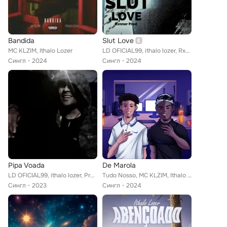
Bandida
Slut Love
MC KLZIM, Ithalo Lozer
LD OFICIAL99, ithalo lozer, Rxnner Prod
Сингл
2024
Сингл
2024
Pipa Voada
De Marola
LD OFICIAL99, ithalo lozer, Prod Lozer
Tudo Nosso, MC KLZIM, Ithalo Lozer
Сингл
2023
Сингл
2024