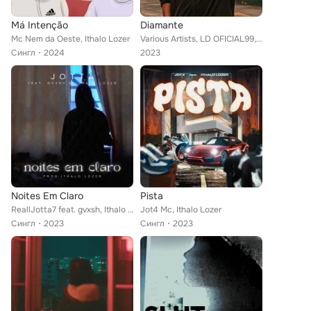
Má Intenção
Diamante
Mc Nem da Oeste, Ithalo Lozer
Various Artists, LD OFICIAL99, ithalo lozer, IGÃO MC, MC KLZIM
Сингл
2024
2023
Noites Em Claro
Pista
ReallJotta7 feat. gvxsh, Ithalo Lozer
Jot4 Mc, Ithalo Lozer
Сингл
2023
Сингл
2023