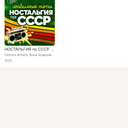
НОСТАЛЬГИЯ по СССР. Любимые хиты
Various Artists, Анна Широченко, Яак Йоала, Абдуллаева Тамара, Группа Форум, Мария Кодряну, Екатерина Семенова, Галина Невара, Д...
2021