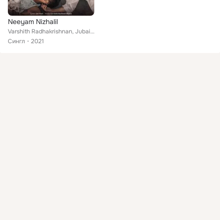
Neeyam Nizhalil
Varshith Radhakrishnan, Jubair Muhammed
Сингл
2021