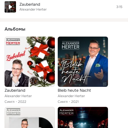
Zauberland
3:15
Alexander Herter
Альбомы
Zauberland
Bleib heute Nacht
Alexander Herter
Alexander Herter
Сингл
2022
Сингл
2021