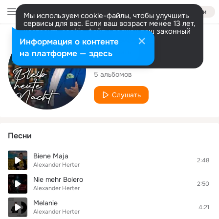
Войти
Мы используем cookie-файлы, чтобы улучшить
сервисы для вас. Если ваш возраст менее 13 лет,
настроить cookie-файлы должен ваш законный
представитель.
Больше информации
Исполнитель
Информация о контенте
Разрешить все
Настроить
на платформе — здесь
Alexander Herter
5 альбомов
Слушать
Песни
Biene Maja
2:48
Alexander Herter
Nie mehr Bolero
2:50
Alexander Herter
Melanie
4:21
Alexander Herter