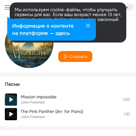
Войти
Мы используем cookie-файлы, чтобы улучшить
сервисы для вас. Если ваш возраст менее 13 лет,
настроить cookie-файлы должен ваш законный
представитель.
Больше информации
Информация о контенте
Исполнитель
Разрешить все
Настроить
на платформе — здесь
John Foreman
Слушать
Песни
Mission impossible
1:00
John Foreman
The Pink Panther (Arr. for Piano)
1:57
John Foreman