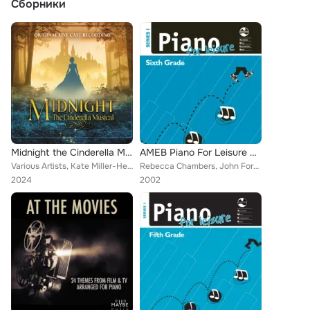
Сборники
Midnight the Cinderella Musical (Original Live Cast Recording)
AMEB Piano For Leisure Series 1 Grade 6
Various Artists, Kate Miller-Heidke, John Foreman, Anthony Costanzo
Rebecca Chambers, John Foreman, Raymond Allen
2024
2002