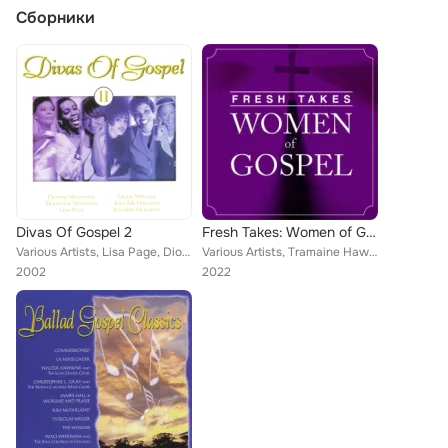
Сборники
Divas Of Gospel 2
Fresh Takes: Women of Gospel
Various Artists, Lisa Page, Dionne Warwick, Tramaine Hawkins, Kim McFarland, Jennifer Holliday, Vickie Winans
Various Artists, Tramaine Hawkins, Kim McFarland, Jennifer Holliday, Sandra Crouch, Vickie Winans
2002
2022