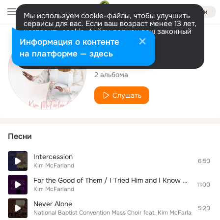
Войти
Мы используем cookie-файлы, чтобы улучшить
сервисы для вас. Если ваш возраст менее 13 лет,
настроить cookie-файлы должен ваш законный
представитель.
Больше информации
Исполнитель
Информация о контенте
Разрешить все
Настроить
на платформе — здесь
Kim McFarland
2 альбома
Слушать
Песни
Intercession
6:50
Kim McFarland
For the Good of Them / I Tried Him and I Know Him / We Are One / In My Name
11:00
Kim McFarland
Never Alone
5:20
National Baptist Convention Mass Choir
feat.
Kim McFarland