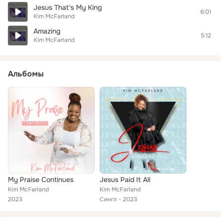
Jesus That's My King
6:01
Kim McFarland
Amazing
5:12
Kim McFarland
Альбомы
My Praise Continues
Jesus Paid It All
Kim McFarland
Kim McFarland
2023
Сингл
2023