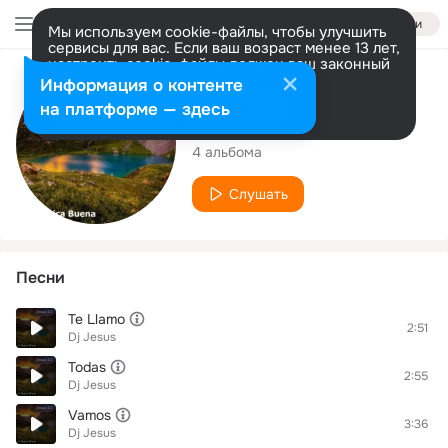
Войти
Мы используем cookie-файлы, чтобы улучшить
сервисы для вас. Если ваш возраст менее 13 лет,
настроить cookie-файлы должен ваш законный
представитель.
Больше информации
Исполнитель
Информация о контенте
Разрешить все
Настроить
на платформе — здесь
Dj Jesus
4 альбома
Слушать
Песни
Te Llamo
2:51
Dj Jesus
Todas
2:55
Dj Jesus
Vamos
3:36
Dj Jesus