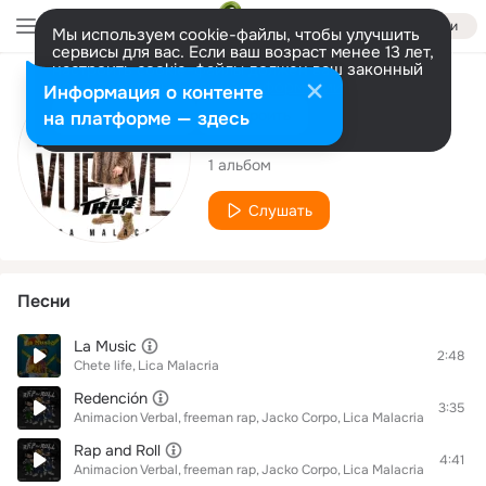
Войти
Мы используем cookie-файлы, чтобы улучшить
сервисы для вас. Если ваш возраст менее 13 лет,
настроить cookie-файлы должен ваш законный
представитель.
Больше информации
Исполнитель
Информация о контенте
Разрешить все
Настроить
на платформе — здесь
Lica Malacria
1 альбом
Слушать
Песни
La Music
2:48
Chete life
Lica Malacria
Redención
3:35
Animacion Verbal
freeman rap
Jacko Corpo
Lica Malacria
Rap and Roll
4:41
Animacion Verbal
freeman rap
Jacko Corpo
Lica Malacria