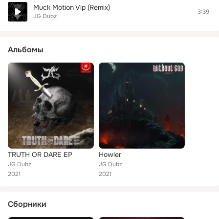
Muck Motion Vip (Remix)
3:39
JG Dubz
Альбомы
TRUTH OR DARE EP
Howler
JG Dubz
JG Dubz
2021
2021
Сборники