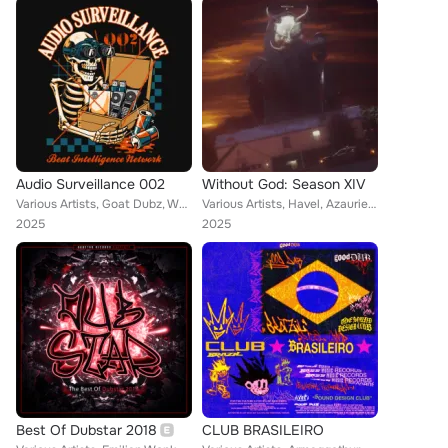
Audio Surveillance 002
Without God: Season XIV
Various Artists, Goat Dubz, WARLORD, Versa, Midroll, SKXLVTOR, IITYX, Sythyst, Jonter, Sanzu, NGHTKLR, JG Dubz, JETFAZE, VEXUS, ...
Various Artists, Havel, Azauriel, DISSECT, VECEIT, altair, Yeeto, luviate, Replica, Malaise, FOUND FOOTAGE, Algo, Mistrrr, Feel ...
2025
2025
Best Of Dubstar 2018
CLUB BRASILEIRO