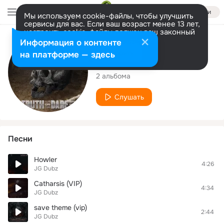
Войти
Мы используем cookie-файлы, чтобы улучшить
сервисы для вас. Если ваш возраст менее 13 лет,
настроить cookie-файлы должен ваш законный
представитель.
Больше информации
Исполнитель
Информация о контенте
Разрешить все
Настроить
на платформе — здесь
JG Dubz
2 альбома
Слушать
Песни
Howler
4:26
JG Dubz
Catharsis (VIP)
4:34
JG Dubz
save theme (vip)
2:44
JG Dubz