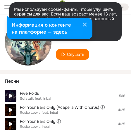
Войти
Мы используем cookie-файлы, чтобы улучшить
сервисы для вас. Если ваш возраст менее 13 лет,
настроить cookie-файлы должен ваш законный
представитель.
Больше информации
Информация о контенте
Исполнитель
Разрешить все
Настроить
на платформе — здесь
Inbal
Слушать
Песни
Five Folds
5:16
Sofatalk
feat.
Inbal
For Your Ears Only (Acapella With Chorus)
4:25
Rosko Lewis
feat.
Inbal
For Your Ears Only
4:25
Rosko Lewis
Inbal