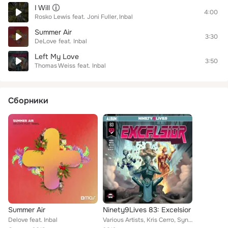
I Will
4:00
Rosko Lewis
feat.
Joni Fuller
Inbal
Summer Air
3:30
DeLove
feat.
Inbal
Left My Love
3:50
Thomas Weiss
feat.
Inbal
Сборники
Summer Air
Ninety9Lives 83: Excelsior
Delove feat. Inbal
Various Artists, Kris Cerro, Synths Machine, ROY, AcerDroid, Delmar Barasa, Javi Lozano, Andiru, Sebastian Alm, BeatFort, Decima...