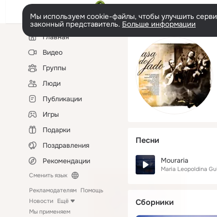
Мы используем cookie-файлы, чтобы улучшить сервис
законный представитель.
Больше информации
Левая
Главная
колонка
Видео
Группы
Люди
Публикации
Игры
Подарки
Песни
Поздравления
Mouraria
Рекомендации
Maria Leopoldina Gu
Сменить язык
Рекламодателям
Помощь
Новости
Ещё
Сборники
Мы применяем