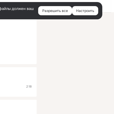
Помощь
Войти
й
e-файлы должен ваш
Разрешить все
Настроить
Правая
колонка
2:18