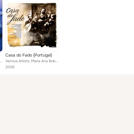
Casa do Fado (Portugal)
 Maria Ana Bobone, Manuel Cardoso De Menzes, M. Domingos, Rodrigo Costa Félix, Ercilia Costa, José Joaaquim Cava...
Various Artists, Maria Ana Bobone, Dr. Edmundo de Bettancourt, Madalena De Melo, Manuel Cardoso De Menzes, Rodrigo Costa Felix, ...
2006