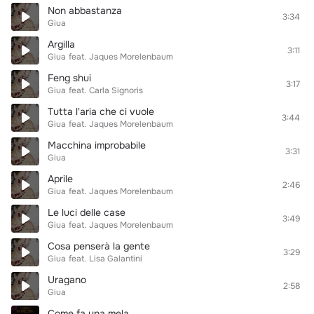
Non abbastanza
3:34
Giua
Argilla
3:11
Giua
feat.
Jaques Morelenbaum
Feng shui
3:17
Giua
feat.
Carla Signoris
Tutta l'aria che ci vuole
3:44
Giua
feat.
Jaques Morelenbaum
Macchina improbabile
3:31
Giua
Aprile
2:46
Giua
feat.
Jaques Morelenbaum
Le luci delle case
3:49
Giua
feat.
Jaques Morelenbaum
Cosa penserà la gente
3:29
Giua
feat.
Lisa Galantini
Uragano
2:58
Giua
Come fa una mela