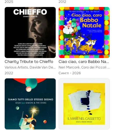
2025
2012
Charity Tribute to Chieffo
Ciao ciao, caro Babbo Natale
Various Artists, Davide Van De Sfroos, Lombroso, Giovanni Lindo Ferretti, Chico Lobo, Gioele Dix, Mirna Kassis, Paolo Fresu, Gio...
Neri Marcorè, Coro dei Piccoli Cantori di Milano, Giua
2022
Сингл
2026