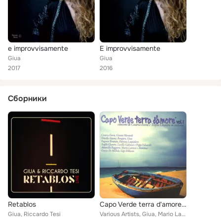
e improvvisamente
E improvvisamente
Giua
Giua
2017
2016
Сборники
Retablos
Capo Verde terra d'amore Vol. 1 (Canzoni di Cesaria Evora e Teofilo Chantre in italiano)
Giua, Riccardo Tesi
Various Artists, Giua, Mario Lavezzi, Grazia Di Michele, Lucilla Galeazzi, Patrizia Laquidara, Teofilo Chantre, Antonella Ruggie...