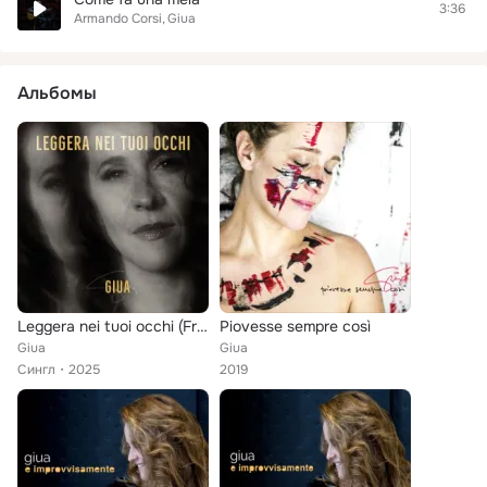
3:36
Armando Corsi
Giua
Альбомы
Leggera nei tuoi occhi (From the documentary "nuns vs. The vatican")
Piovesse sempre così
Giua
Giua
Сингл
2025
2019