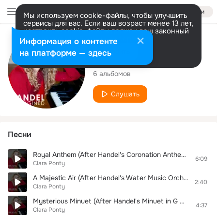
Войти
Мы используем cookie-файлы, чтобы улучшить
сервисы для вас. Если ваш возраст менее 13 лет,
настроить cookie-файлы должен ваш законный
представитель.
Больше информации
Исполнитель
Информация о контенте
Разрешить все
Настроить
на платформе — здесь
Clara Ponty
6 альбомов
Слушать
Песни
Royal Anthem (After Handel's Coronation Anthem Zadok the Priest)
6:09
Clara Ponty
A Majestic Air (After Handel's Water Music Orchestral Suite No. 1 in F Major, HWV 248. Air)
2:40
Clara Ponty
Mysterious Minuet (After Handel's Minuet in G Minor, G.242)
4:37
Clara Ponty