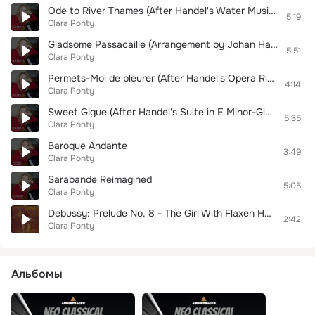
Ode to River Thames (After Handel's Water Music Orchestral Suite No. 2, HWV 349 in D Major Alla Hornpipe)
5:19
Clara Ponty
Gladsome Passacaille (Arrangement by Johan Halvorsen) [After Handel's Passacaglia] Passacag
5:51
Clara Ponty
Permets-Moi de pleurer (After Handel's Opera Rinaldo-Lascia ch'io pianga)
4:14
Clara Ponty
Sweet Gigue (After Handel's Suite in E Minor-Gigue, G.162)
5:35
Clara Ponty
Baroque Andante
3:49
Clara Ponty
Sarabande Reimagined
5:05
Clara Ponty
Debussy: Prelude No. 8 - The Girl With Flaxen Hair
2:42
Clara Ponty
Альбомы