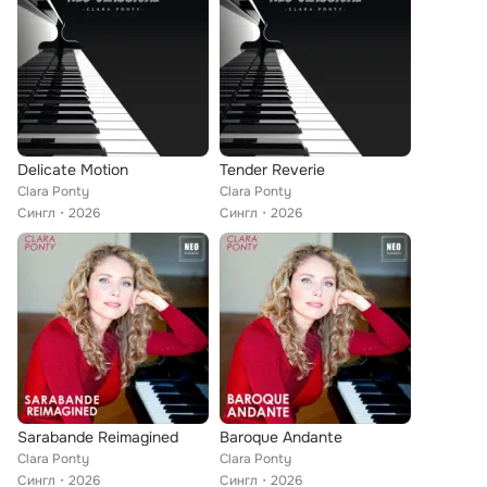
Delicate Motion
Tender Reverie
Clara Ponty
Clara Ponty
Сингл
2026
Сингл
2026
Sarabande Reimagined
Baroque Andante
Clara Ponty
Clara Ponty
Сингл
2026
Сингл
2026