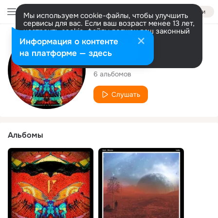
Войти
Мы используем cookie-файлы, чтобы улучшить
сервисы для вас. Если ваш возраст менее 13 лет,
настроить cookie-файлы должен ваш законный
представитель.
Больше информации
Исполнитель
Информация о контенте
Разрешить все
Настроить
на платформе — здесь
Fytch
6 альбомов
Слушать
Альбомы