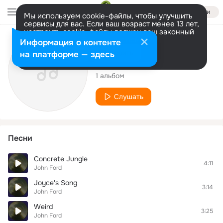
Войти
Мы используем cookie-файлы, чтобы улучшить
сервисы для вас. Если ваш возраст менее 13 лет,
настроить cookie-файлы должен ваш законный
представитель.
Больше информации
Исполнитель
Информация о контенте
Разрешить все
Настроить
на платформе — здесь
John Ford
1 альбом
Слушать
Песни
Concrete Jungle
4:11
John Ford
Joyce's Song
3:14
John Ford
Weird
3:25
John Ford