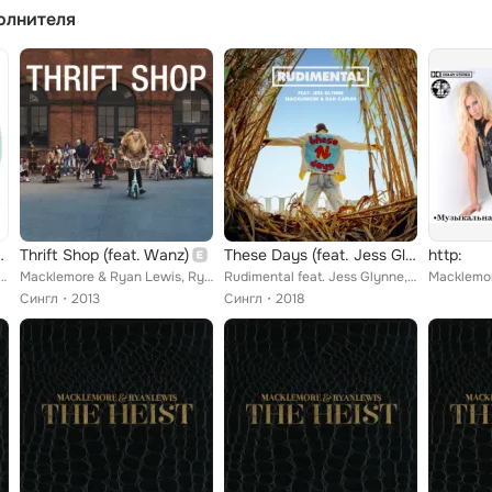
олнителя
Make You Dance Jams
Thrift Shop (feat. Wanz)
These Days (feat. Jess Glynne, Macklemore & Dan Caplen)
http:
, Macklemore & Ryan Lewis, Black Box, C+C Music Factory, Madonna, Fat Joe, No Doubt, Heavy D & T...
Macklemore & Ryan Lewis, Ryan Lewis
Rudimental feat. Jess Glynne, Macklemore, Dan Caplen
Macklemo
Сингл
2013
Сингл
2018