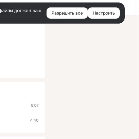
Помощь
Войти
й
e-файлы должен ваш
Разрешить все
Настроить
Правая
колонка
5:07
4:40