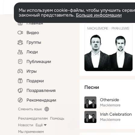
Мы используем cookie-файлы, чтобы улучшить сервис
законный представитель.
Больше информации
Левая
Главная
колонка
Видео
Группы
Люди
Публикации
Игры
Подарки
Песни
Поздравления
Otherside
Рекомендации
Macklemore
Сменить язык
Irish Celebration
Рекламодателям
Помощь
Macklemore
Новости
Ещё
Мы применяем