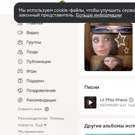
Мы используем cookie-файлы, чтобы улучшить сервис
законный представитель.
Больше информации
Левая
Главная
колонка
Видео
Группы
Люди
Публикации
Игры
Подарки
Песни
Поздравления
Lil Miss Khaos
Рекомендации
REDMANN
feat.
ISa
Сменить язык
Рекламодателям
Помощь
Новости
Ещё
Другие альбомы исп
Мы применяем