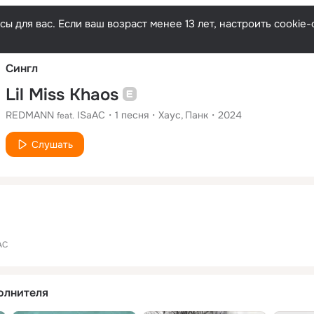
Русски
ы для вас. Если ваш возраст менее 13 лет, настроить cooki
Сингл
Lil Miss Khaos
REDMANN
ISaAC
1
песня
Хаус
Панк
2024
feat.
Слушать
AC
олнителя