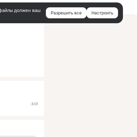
Помощь
Войти
й
e-файлы должен ваш
Разрешить все
Настроить
Правая
колонка
3:01