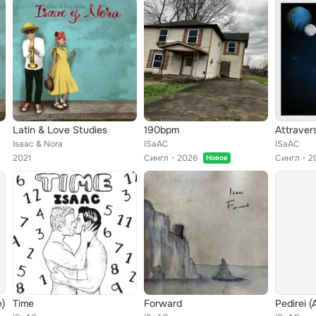
Latin & Love Studies
190bpm
Attraver
Isaac & Nora
ISaAC
ISaAC
2021
Сингл
2026
Сингл
2
Новое
e)
Time
Forward
Pedirei (