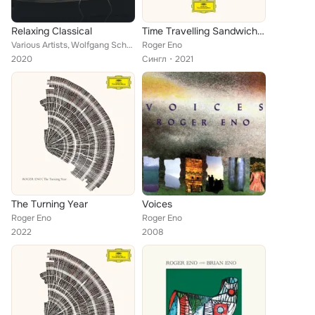
Relaxing Classical
Time Travelling Sandwich (Für Elise)
Various Artists, Wolfgang Schulz, Alice Sara Ott, Elena Urioste, Lang Lang, Murray Perahia, Andreas Ottensamer, Martha Argerich,...
Roger Eno
2020
Сингл
2021
The Turning Year
Voices
Roger Eno
Roger Eno
2022
2008