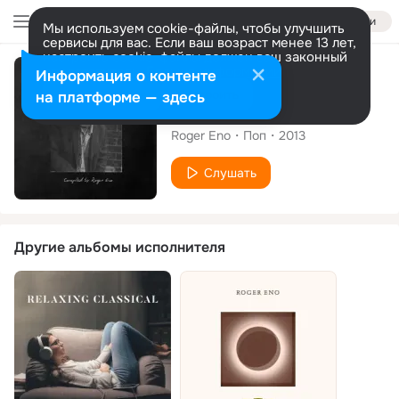
Войти
Мы используем cookie-файлы, чтобы улучшить
сервисы для вас. Если ваш возраст менее 13 лет,
настроить cookie-файлы должен ваш законный
представитель.
Больше информации
Альбом
Информация о контенте
Разрешить все
Настроить
на платформе — здесь
Ted Sheldrake
Roger Eno
Поп
2013
Слушать
Другие альбомы исполнителя