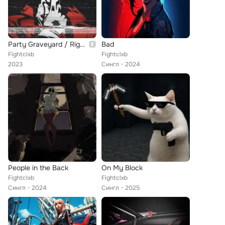
Party Graveyard / Right Now
Bad
Fightclxb
Fightclxb
2023
Сингл
2024
People in the Back
On My Block
Fightclxb
Fightclxb
Сингл
2024
Сингл
2025