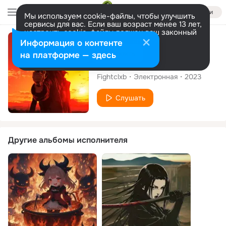
Войти
Мы используем cookie-файлы, чтобы улучшить
сервисы для вас. Если ваш возраст менее 13 лет,
настроить cookie-файлы должен ваш законный
представитель.
Больше информации
Сингл
Информация о контенте
Разрешить все
Настроить
на платформе — здесь
Soldiers
Fightclxb
Электронная
2023
Слушать
Другие альбомы исполнителя