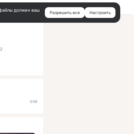
Помощь
Войти
й
e-файлы должен ваш
Разрешить все
Настроить
Правая
колонка
2
3:09