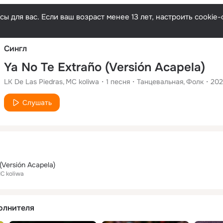
Русски
ы для вас. Если ваш возраст менее 13 лет, настроить cooki
Сингл
Ya No Te Extraño (Versión Acapela)
LK De Las Piedras
MC koliwa
1
песня
Танцевальная
Фолк
202
Слушать
(Versión Acapela)
C koliwa
олнителя