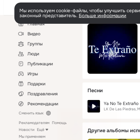
Мы используем cookie-файлы, чтобы улучшить сервис
законный представитель.
Больше информации
Левая
Главная
колонка
Видео
Группы
Люди
Публикации
Игры
Подарки
Песни
Поздравления
Ya No Te Extraño 
Рекомендации
LK De Las Piedras
M
Сменить язык
Рекламодателям
Помощь
Новости
Ещё
Другие альбомы исп
Мы применяем