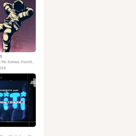
o
Leoo Dam, Mc Koliwa, Pochito Humor
024