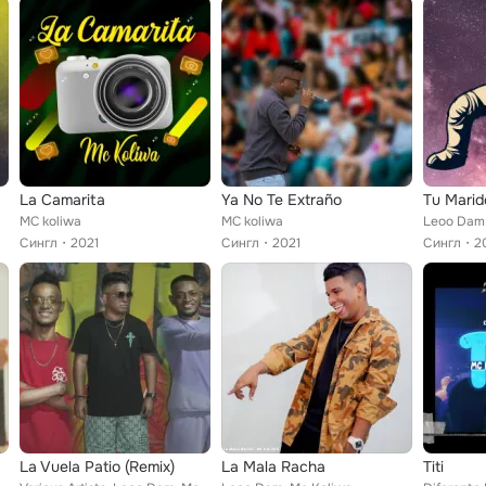
La Camarita
Ya No Te Extraño
Tu Marid
MC koliwa
MC koliwa
Сингл
2021
Сингл
2021
Сингл
2
La Vuela Patio (Remix)
La Mala Racha
Titi