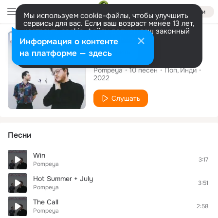
Войти
Мы используем cookie-файлы, чтобы улучшить
сервисы для вас. Если ваш возраст менее 13 лет,
настроить cookie-файлы должен ваш законный
Альбом
представитель.
Больше информации
Информация о контенте
Разрешить все
Настроить
на платформе — здесь
Dreamers
Pompeya
10
песен
Поп
Инди
2022
Слушать
Песни
Win
3:17
Pompeya
Hot Summer + July
3:51
Pompeya
The Call
2:58
Pompeya