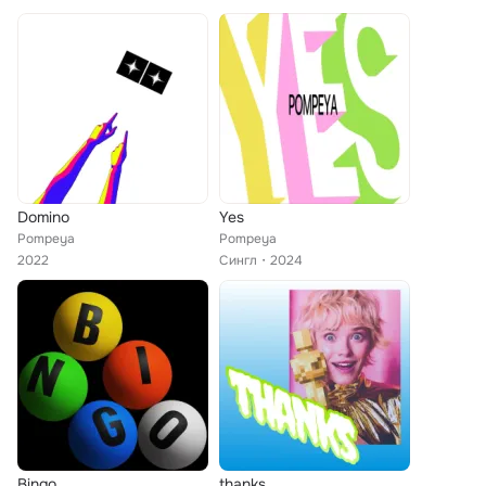
Domino
Yes
Pompeya
Pompeya
2022
Сингл
2024
Bingo
thanks