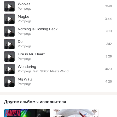
Wolves
2:49
Pompeya
Maybe
3:44
Pompeya
Nothing is Coming Back
4:41
Pompeya
Do
3:12
Pompeya
Fire in My Heart
3:29
Pompeya
Wondering
4:20
Pompeya
feat.
Shiloh Meets World
My Way
4:25
Pompeya
Другие альбомы исполнителя