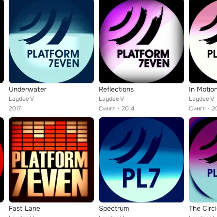
Underwater
Reflections
In Motio
Laydee V
Laydee V
Laydee V
2017
Сингл
2014
Сингл
2
Fast Lane
Spectrum
The Circ