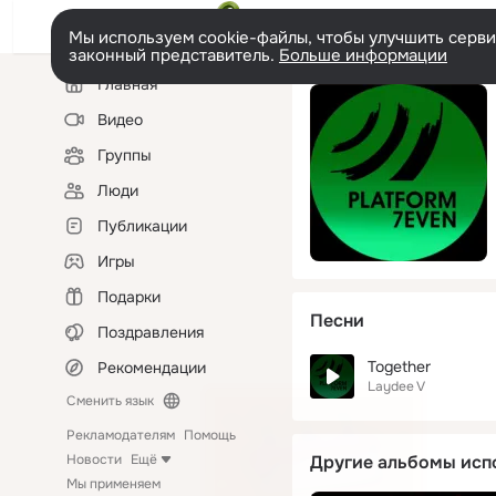
Мы используем cookie-файлы, чтобы улучшить сервис
законный представитель.
Больше информации
Левая
Главная
колонка
Видео
Группы
Люди
Публикации
Игры
Подарки
Песни
Поздравления
Together
Рекомендации
Laydee V
Сменить язык
Рекламодателям
Помощь
Новости
Ещё
Другие альбомы исп
Мы применяем