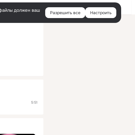
Помощь
Войти
й
e-файлы должен ваш
Разрешить все
Настроить
Правая
колонка
5:51