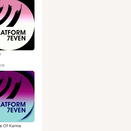
n
018
le Of Karma