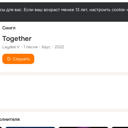
Русски
ы для вас. Если ваш возраст менее 13 лет, настроить cooki
Сингл
Together
Laydee V
1
песня
Хаус
2022
Слушать
олнителя