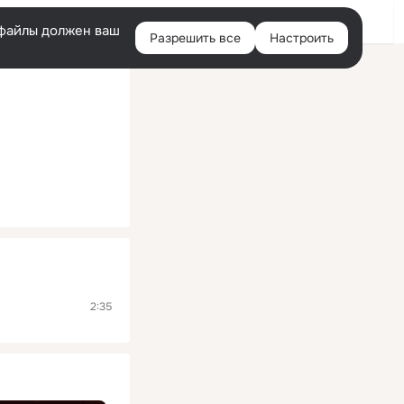
Помощь
Войти
й
e-файлы должен ваш
Разрешить все
Настроить
Правая
колонка
2:35