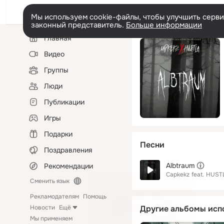
Мы используем cookie-файлы, чтобы улучшить сервис
законный представитель.
Больше информации
Левая
Главная
колонка
Видео
Группы
Люди
Публикации
Игры
Подарки
Песни
Поздравления
Albtraum
Рекомендации
Capkekz
feat.
HUST
Сменить язык
Рекламодателям
Помощь
Новости
Ещё
Другие альбомы исп
Мы применяем