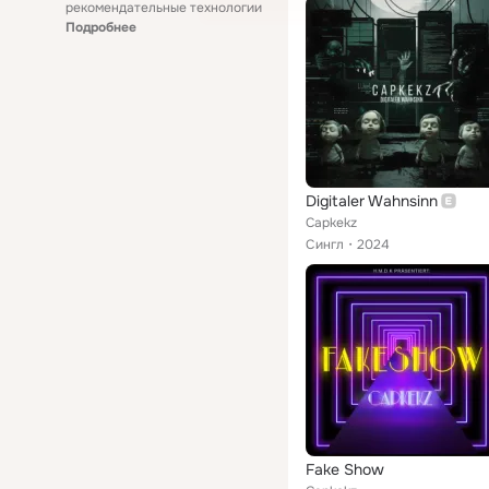
рекомендательные технологии
Подробнее
Digitaler Wahnsinn
Capkekz
Сингл
2024
Fake Show