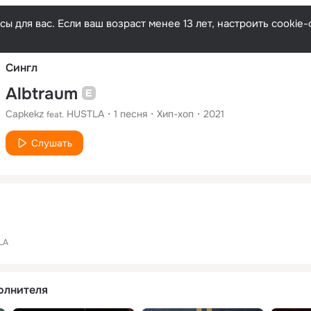
Русски
ы для вас. Если ваш возраст менее 13 лет, настроить cooki
Сингл
Albtraum
Capkekz
HUSTLA
1
песня
Хип-хоп
2021
feat.
Слушать
LA
олнителя