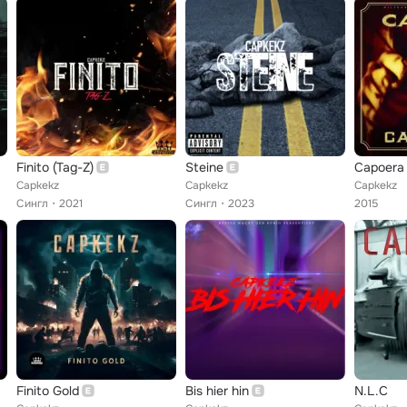
Finito (Tag-Z)
Steine
Capoera
Capkekz
Capkekz
Capkekz
Сингл
2021
Сингл
2023
2015
Finito Gold
Bis hier hin
N.L.C