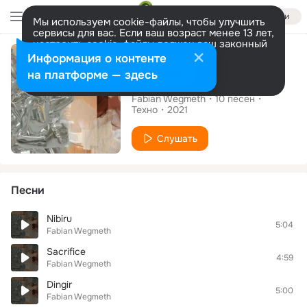
Войти
Мы используем cookie-файлы, чтобы улучшить
сервисы для вас. Если ваш возраст менее 13 лет,
настроить cookie-файлы должен ваш законный
Альбом
представитель.
Больше информации
Информация о контенте
Разрешить все
Настроить
на платформе — здесь
Ancient Debris
Fabian Wegmeth
10
песен
Техно
2021
Слушать
Песни
Nibiru
5:04
Fabian Wegmeth
Sacrifice
4:59
Fabian Wegmeth
Dingir
5:00
Fabian Wegmeth