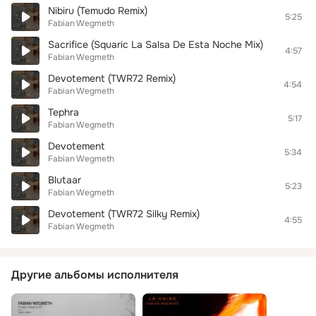
Nibiru (Temudo Remix)
5:25
Fabian Wegmeth
Sacrifice (Squaric La Salsa De Esta Noche Mix)
4:57
Fabian Wegmeth
Devotement (TWR72 Remix)
4:54
Fabian Wegmeth
Tephra
5:17
Fabian Wegmeth
Devotement
5:34
Fabian Wegmeth
Blutaar
5:23
Fabian Wegmeth
Devotement (TWR72 Silky Remix)
4:55
Fabian Wegmeth
Другие альбомы исполнителя