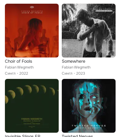
Choir of Fools
Somewhere
Fabian Wegmeth
Fabian Wegmeth
Сингл
2022
Сингл
2023
Invisible Slings EP
Twisted Nerves