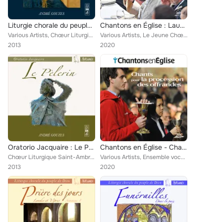
Liturgie chorale du peuple de Dieu : Noël à Sylvanès
Chantons en Église : Laudato si' (19 chants de justice et de paix)
Various Artists, Chœur Liturgique Saint-Ambroise, Ensemble vocal Capella Sylvanensis, André Gouzes, Jacques Kauffmann, Béatrice ...
Various Artists, Le Jeune Chœur Liturgique, Gaëtan de Courrèges, Ensemble vocal Dédicace, Ensemble vocal Resurrexit, Chorale Mus...
2013
2020
Oratorio Jacquaire : Le Pèlerin (Live)
Chantons en Église - Chants pour la procession des offrandes
Chœur Liturgique Saint-Ambroise, Chœur Amos d'Auvergne, Jean-François Capony
Various Artists, Ensemble vocal l'Alliance, Le Jeune Chœur Liturgique, Ensemble vocal Resurrexit, Ensemble vocal Présence, Chœur...
2013
2020