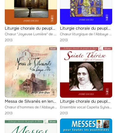
Liturgie chorale du peuple de Dieu : Prière des jours (Laudes et vêpres - Semaine 1)
Liturgie chorale du peuple de Dieu : Funérailles dans la paix
Chœur "Joyeuse Lumière" de Strasbourg, André Gouzes
Chœur liturgique de l'Abbaye de Sylvanès, André Gouzes
2013
2013
Messa de Silvanés en lenga d'Òc
Liturgie chorale du peuple de Dieu : Sainte Thérèse (Office du Centenaire)
Chœur d'hommes de l'Abbaye de Sylvanès, André Gouzes
Ensemble vocal Capella Sylvanensis, André Gouzes
2013
2013