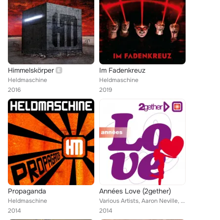
Himmelskörper
Im Fadenkreuz
Heldmaschine
Heldmaschine
2016
2019
Propaganda
Années Love (2gether)
Heldmaschine
Various Artists, Aaron Neville, Mike Anthony, Matia Bazar, Shirley Bassey, Crystal Gayle, Amii Stewart, Ten Cc, Matt Bianco, Kor...
2014
2014