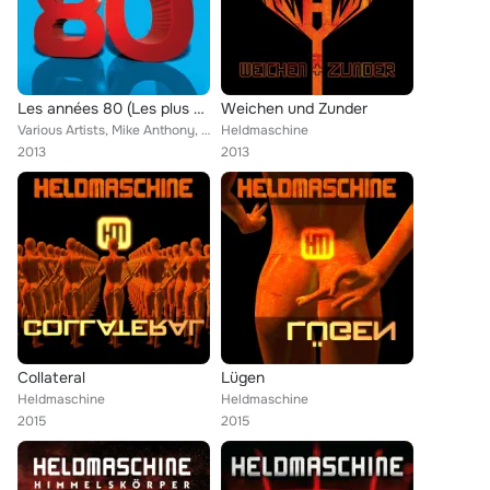
Les années 80 (Les plus grands tubes des années 80)
Weichen und Zunder
Various Artists, Mike Anthony, Kim Wilde, Ashford & Simpson, Scotch, Matt Bianco, B.B. & Q. Band, Johnny Hates Jazz, Murray Head...
Heldmaschine
2013
2013
Collateral
Lügen
Heldmaschine
Heldmaschine
2015
2015