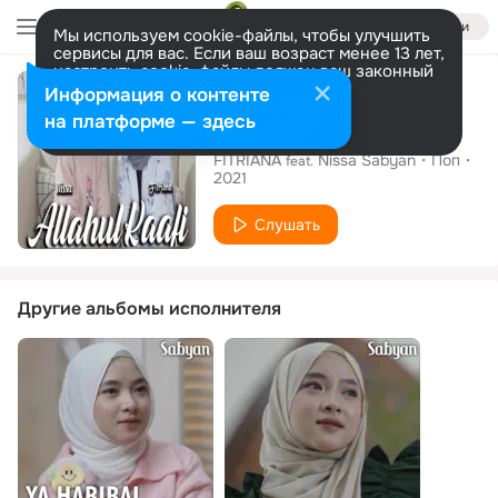
Войти
Мы используем cookie-файлы, чтобы улучшить
сервисы для вас. Если ваш возраст менее 13 лет,
настроить cookie-файлы должен ваш законный
Сингл
представитель.
Больше информации
Информация о контенте
Разрешить все
Настроить
на платформе — здесь
Allahul Kaafi
FITRIANA
Nissa Sabyan
Поп
feat.
2021
Слушать
Другие альбомы исполнителя