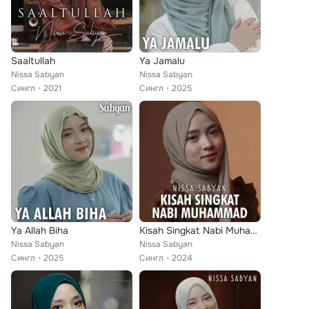
Saaltullah
Ya Jamalu
Nissa Sabyan
Nissa Sabyan
Сингл
2021
Сингл
2025
Ya Allah Biha
Kisah Singkat Nabi Muhammad
Nissa Sabyan
Nissa Sabyan
Сингл
2025
Сингл
2024