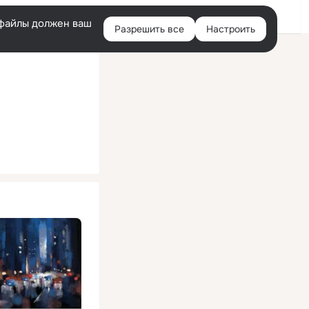
Помощь
Войти
й
e-файлы должен ваш
Разрешить все
Настроить
Правая
колонка