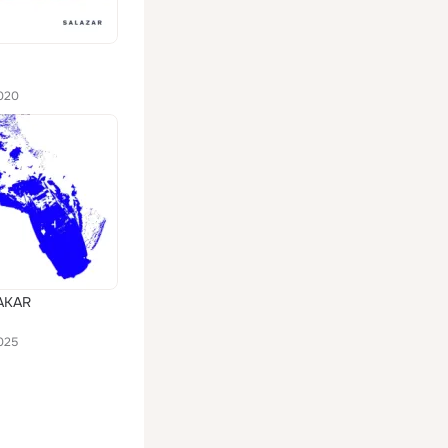
020
AKAR
025