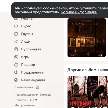
Мы используем cookie-файлы, чтобы улучшить сервис
законный представитель.
Больше информации
Левая
Главная
колонка
Видео
Группы
Люди
Публикации
Игры
Подарки
Другие альбомы исп
Поздравления
Рекомендации
Сменить язык
Рекламодателям
Помощь
Новости
Ещё
Мы применяем